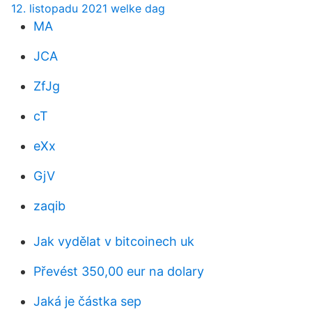
12. listopadu 2021 welke dag
MA
JCA
ZfJg
cT
eXx
GjV
zaqib
Jak vydělat v bitcoinech uk
Převést 350,00 eur na dolary
Jaká je částka sep