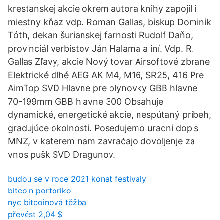
kresťanskej akcie okrem autora knihy zapojil i
miestny kňaz vdp. Roman Gallas, biskup Dominik
Tóth, dekan šurianskej farnosti Rudolf Daňo,
provinciál verbistov Ján Halama a iní. Vdp. R.
Gallas Zľavy, akcie Nový tovar Airsoftové zbrane
Elektrické dlhé AEG AK M4, M16, SR25, 416 Pre
AimTop SVD Hlavne pre plynovky GBB hlavne
70-199mm GBB hlavne 300 Obsahuje
dynamické, energetické akcie, nespútaný príbeh,
gradujúce okolnosti. Posedujemo uradni dopis
MNZ, v katerem nam zavračajo dovoljenje za
vnos pušk SVD Dragunov.
budou se v roce 2021 konat festivaly
bitcoin portoriko
nyc bitcoinová těžba
převést 2,04 $