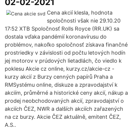
02-02-2021
Cena akcií klesla, hodnota
spoločnosti však nie 29.10.20
17:52 XTB Spoločnosť Rolls Royce (RR.UK) sa
dostala vďaka pandémií koronavírusu do
problémov, nakoľko spoločnosť získava finančné
prostriedky v závislosti od počtu letových hodín
jej motorov v prúdových lietadlách, čo viedlo k
poklesu Akcie cz online, kurzy.cz/akcie-cz -
kurzy akcií z Burzy cenných papírů Praha a
RMSystému online, diskuze a zpravodajství k
akciím, průměrné a historické ceny akcií, nákup a
prodej neobchodovaných akcií, zpravodajství o
akciích ČEZ, NWR a dalších akciích zařazených
na cz burzy. Akcie ČEZ aktuálně, emitent ČEZ,
A.S..