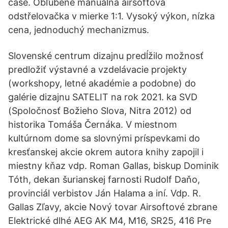
čase. Obľúbené manuálná airsoftová
odstřelovačka v mierke 1:1. Vysoký výkon, nízka
cena, jednoduchý mechanizmus.
Slovenské centrum dizajnu predĺžilo možnosť
predložiť výstavné a vzdelávacie projekty
(workshopy, letné akadémie a podobne) do
galérie dizajnu SATELIT na rok 2021. ka SVD
(Spoločnosť Božieho Slova, Nitra 2012) od
historika Tomáša Černáka. V miestnom
kultúrnom dome sa slovnými príspevkami do
kresťanskej akcie okrem autora knihy zapojil i
miestny kňaz vdp. Roman Gallas, biskup Dominik
Tóth, dekan šurianskej farnosti Rudolf Daňo,
provinciál verbistov Ján Halama a iní. Vdp. R.
Gallas Zľavy, akcie Nový tovar Airsoftové zbrane
Elektrické dlhé AEG AK M4, M16, SR25, 416 Pre