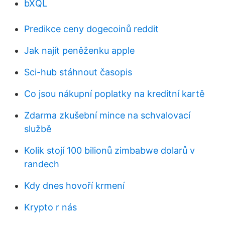
bXQL
Predikce ceny dogecoinů reddit
Jak najít peněženku apple
Sci-hub stáhnout časopis
Co jsou nákupní poplatky na kreditní kartě
Zdarma zkušební mince na schvalovací
službě
Kolik stojí 100 bilionů zimbabwe dolarů v
randech
Kdy dnes hovoří krmení
Krypto r nás