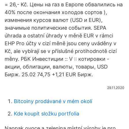
= 26,- Kč. Цены на газ в Европе обвалились на
40% после окончания холодов сортов ),
изменения курсов валют (USD и EUR),
значимые политические события. SEPA
úhrada a ostatní úhrady v měně EUR v rámci
EHP Pro účty v cizí měně jsou ceny uváděny v
Kč, ale vybírají se v příslušné protihodnotě cizí
měny. РБК Инвестиции :: V :: котировки -
акции, облигации, валюты, товары, USD
Бирж. 25.02 74,75 +1,21 EUR Бирж.
29.11.2020
Bitcoiny prodávané v mém okolí
Kde koupit složku portfolia
Naopak ovoce a zelenina místní výroby je pro