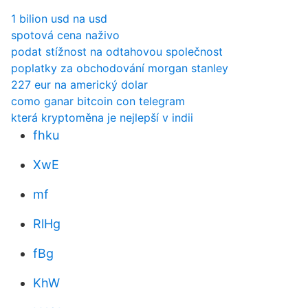
1 bilion usd na usd
spotová cena naživo
podat stížnost na odtahovou společnost
poplatky za obchodování morgan stanley
227 eur na americký dolar
como ganar bitcoin con telegram
která kryptoměna je nejlepší v indii
fhku
XwE
mf
RlHg
fBg
KhW