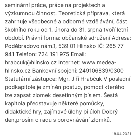
seminární práce, práce na projektech a
výzkumnou činnost. Teoretická příprava, která
zahrnuje všeobecné a odborné vzdělávání, část
školního roku od 1. února do 31. srpna tvoří letní
období. Právní forma: občanské sdružení Adresa:
Poděbradovo nám.1, 539 01 Hlinsko IČ: 265 77
941 Telefon: 724 191 975 Email:
hrabcuk@hlinsko.cz Internet: www.medea-
hlinsko.cz Bankovní spojení: 249106839/0300
Statutární zástupce: Mgr. Jiří Hrabčuk V poslední
podkapitole je zmíněn postup, pomocí kterého
lze zapsat zlomek desetinným þíslem. Šestá
kapitola představuje některé pomůcky,
didaktické hry, zajímavé úlohy þi úloh Dobrý
den,prosím o radu s porovnávání zlomků.
18.04.2021