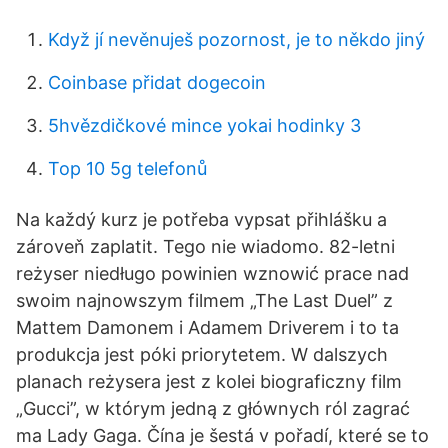
Když jí nevěnuješ pozornost, je to někdo jiný
Coinbase přidat dogecoin
5hvězdičkové mince yokai hodinky 3
Top 10 5g telefonů
Na každý kurz je potřeba vypsat přihlášku a
zároveň zaplatit. Tego nie wiadomo. 82-letni
reżyser niedługo powinien wznowić prace nad
swoim najnowszym filmem „The Last Duel” z
Mattem Damonem i Adamem Driverem i to ta
produkcja jest póki priorytetem. W dalszych
planach reżysera jest z kolei biograficzny film
„Gucci”, w którym jedną z głównych ról zagrać
ma Lady Gaga. Čína je šestá v pořadí, které se to