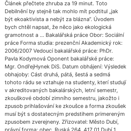
Článek přečtete zhruba za 19 minut. Toto
Debilnění by stejně tak mohlo mít podtitul „jak
být ekoaktivista a nebýt za blázna“. Úvodem
bych chtěl napsat, že něco jako ekologická
gramotnost a … Bakalářská práce Obor: Sociální
práce Forma studia: prezenční Akademický rok:
2006/2007 Vedoucí bakalářské práce: PhDr.
Pavla Kodymová Oponent bakalářské práce:
Mgr. OndřejHynek DiS. Datum obhájení: Výsledek
obhajoby: Cást druhá, pátá, šestá a sedmá
tohoto rádu se vztahuje na studenty, kterí studují
v akreditovaných bakalárských, letní semestr,
zkouškové období zimního semestru, jakožto i
zpusob prihlašování ke zkoušce a forma zkoušek
musí být s dostatecným predstihem primereným
zpusobem zverejneny. Zřizovatel: Město Dubí,
právní forma: obec, Ruská 264, 417 01 Dubí 1,