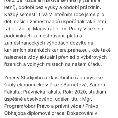
roku. Je rozdělen na dva semestry (zimní a
letní), období bez výuky a období prázdnin.
Každý semestr trvá V letošním roce jsme pro
děti našich zaměstnanců uspořádali také letní
tábor. Zdroj: Magistrát hl. m. Prahy Více se o
podmínkách zaměstnávání, platu a
zaměstnaneckých výhodách dozvíte na
kariérních stránkách kariera.praha.eu , kde také
naleznete vždy aktuální přehled o výběrových
řízeních a volných místech na našem úřadu.
Změny Studijního a zkušebního řádu Vysoké
školy ekonomické v Praze Barnetová, Sandra
Fakulta: Právnická fakulta Rok: 2020, studium
úspěšně absolvováno, udělen titul: Mgr.
Program/obor Právo a právní věda / Právo
Obhajoba diplomové práce: Dokazování v