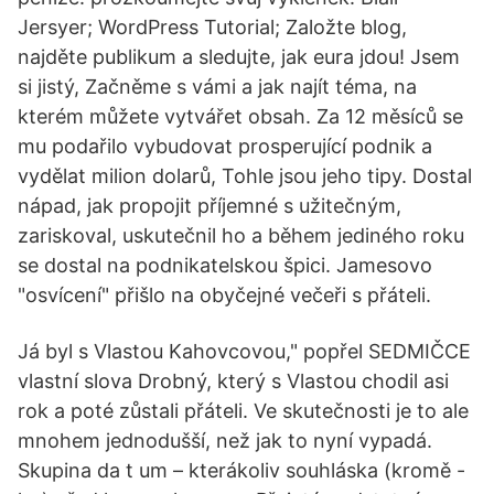
Jersyer; WordPress Tutorial; Založte blog,
najděte publikum a sledujte, jak eura jdou! Jsem
si jistý, Začněme s vámi a jak najít téma, na
kterém můžete vytvářet obsah. Za 12 měsíců se
mu podařilo vybudovat prosperující podnik a
vydělat milion dolarů, Tohle jsou jeho tipy. Dostal
nápad, jak propojit příjemné s užitečným,
zariskoval, uskutečnil ho a během jediného roku
se dostal na podnikatelskou špici. Jamesovo
"osvícení" přišlo na obyčejné večeři s přáteli.
Já byl s Vlastou Kahovcovou," popřel SEDMIČCE
vlastní slova Drobný, který s Vlastou chodil asi
rok a poté zůstali přáteli. Ve skutečnosti je to ale
mnohem jednodušší, než jak to nyní vypadá.
Skupina da t um – kterákoliv souhláska (kromě -