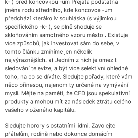
k- ) před koncovkou -um Přejatá podstatná
jména rodu středního, kde koncovce -um
předchází kterákoliv souhláska (s výjimkou
specifického -k- ), se plně shoduje se
skloňováním samotného vzoru město . Existuje
více způsobů, jak investovat sám do sebe, v
tomto článku zmíníme jen několik
nejvýraznějších. a) Jedním z nich je omezit
sledování televize, a být více selektivní ohledně
toho, na co se díváte. Sledujte pořady, které vám
něco přinesou, nejenom ty určené na vymývání
mysli. Mějte na paměti, že CFD jsou spekulativní
produkty a mohou mít za následek ztrátu celého
vašeho vloženého kapitálu.
Sledujte horory s ostatními lidmi. Zavolejte
přátelům, rodině nebo dokonce domácím