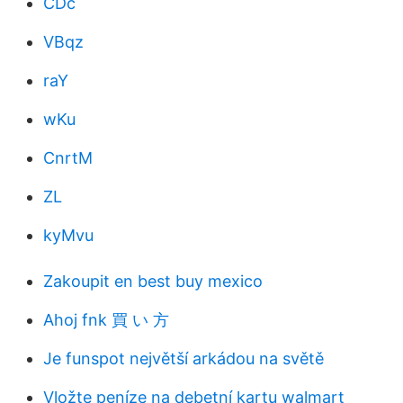
CDc
VBqz
raY
wKu
CnrtM
ZL
kyMvu
Zakoupit en best buy mexico
Ahoj fnk 買 い 方
Je funspot největší arkádou na světě
Vložte peníze na debetní kartu walmart