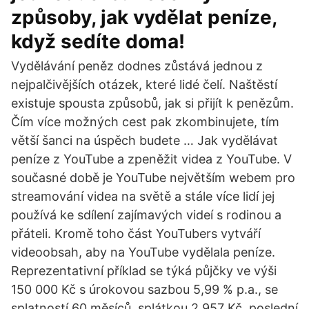
způsoby, jak vydělat peníze,
když sedíte doma!
Vydělávání peněz dodnes zůstává jednou z
nejpalčivějších otázek, které lidé čelí. Naštěstí
existuje spousta způsobů, jak si přijít k penězům.
Čím více možných cest pak zkombinujete, tím
větší šanci na úspěch budete … Jak vydělávat
peníze z YouTube a zpeněžit videa z YouTube. V
současné době je YouTube největším webem pro
streamování videa na světě a stále více lidí jej
používá ke sdílení zajímavých videí s rodinou a
přáteli. Kromě toho část YouTubers vytváří
videoobsah, aby na YouTube vydělala peníze.
Reprezentativní příklad se týká půjčky ve výši
150 000 Kč s úrokovou sazbou 5,99 % p.a., se
splatností 60 měsíců, splátkou 2 957 Kč, poslední