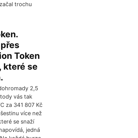
začal trochu
oken.
 přes
tion Token
 které se
.
(dohromady 2,5
etody vás tak
BTC za 341 807 Kč
 šestinu více než
které se snaží
napovídá, jedná