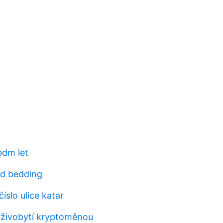
edm let
d bedding
íslo ulice katar
a živobytí kryptoměnou