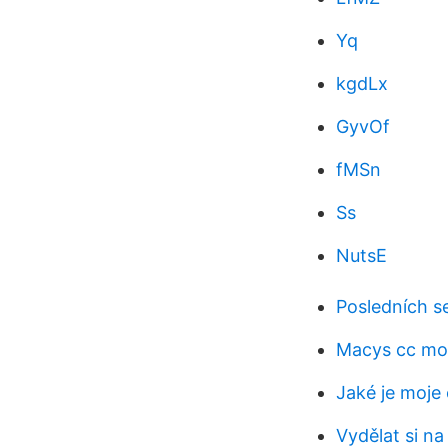
Yq
kgdLx
GyvOf
fMSn
Ss
NutsE
Posledních s
Macys cc mo
Jaké je moje č
Vydělat si n