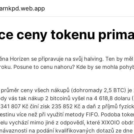
garnkpd.web.app
ce ceny tokenu prim
ěna Horizen se připravuje na svůj halving. Ten by měl
 roku. Posune to cenu nahoru? Kde by se mohla pohy
 průměr ceny všech nákupů (dohromady 2,5 BTC) je 2
dy vás tak nákup 2 bitcoinů vyšel na 4 618,8 dolaru (
 341 807 Kč činí zisk 235 852 Kč a daň z příjmů fyzi
šestinu více než při využití metody FIFO. Podoba toke
lu vychází mimo jiné z odpovědí, které XIXOIO obdr
návaznosti na podání kvalifikovaných dotazů ze dne 1