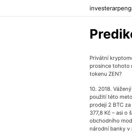
investerarpen
Predik
Privátní kryptom
prosince tohoto
tokenu ZEN?
10. 2018. Vážený
použití této meto
prodeji 2 BTC za
377,8 Kč – asi o 
obchodního mode
národní banky v 