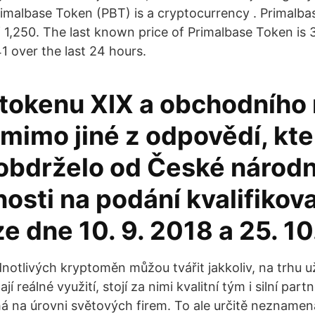
imalbase Token (PBT) is a cryptocurrency . Primalba
f 1,250. The last known price of Primalbase Token is
1 over the last 24 hours.
tokenu XIX a obchodního
mimo jiné z odpovědí, kte
obdrželo od České národn
osti na podání kvalifikov
e dne 10. 9. 2018 a 25. 10
dnotlivých kryptoměn můžou tvářit jakkoliv, na trhu u
jí reálné využití, stojí za nimi kvalitní tým i silní partn
á na úrovni světových firem. To ale určitě neznamená