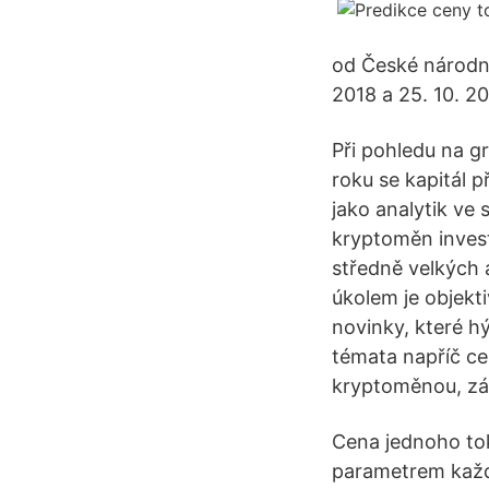
od České národní
2018 a 25. 10. 20
Při pohledu na g
roku se kapitál 
jako analytik ve
kryptoměn invest
středně velkých 
úkolem je objekt
novinky, které h
témata napříč ce
kryptoměnou, zák
Cena jednoho to
parametrem každé