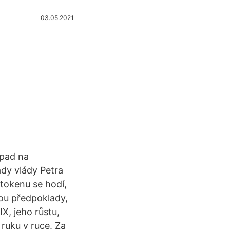
03.05.2021
opad na
dy vlády Petra
 tokenu se hodí,
jsou předpoklady,
X, jeho růstu,
 ruku v ruce. Za