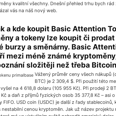
ěny kvalitní všechny. Dnešní přehled trhu bych rád 
ázal vás na náš nový web.
 a kde koupit Basic Attention T
měny a tokeny lze koupit či prodat
é burzy a směnárny. Basic Atten
ří mezi méně známé kryptoměny,
oznání složitěji než třeba Bitcoin
Vážený průměr ceny všech nákupů 
BTC) je 2 309,4 $. Při použití této m
 vyšel na 4 618,8 dolaru (105 955 Kč). Při prodeji 2 
 Kč a daň z příjmů fyzických osob 35 377,8 Kč – asi o
y FIFO. USD coin (USDC) je další z řady stablecoinů, 
s nestabilní cenou kryptoměn. Jak už název projektu 