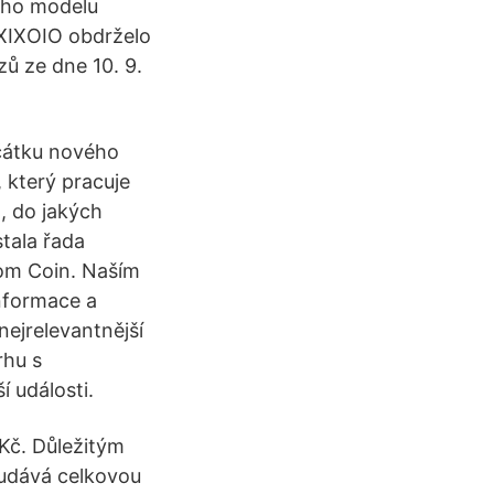
ího modelu
 XIXOIO obdrželo
ů ze dne 10. 9.
ačátku nového
 který pracuje
, do jakých
tala řada
com Coin. Naším
nformace a
ejrelevantnější
rhu s
 události.
Kč. Důležitým
 udává celkovou