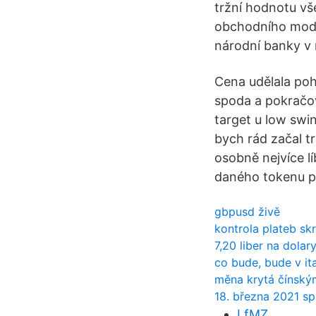
tržní hodnotu vš
obchodního mode
národní banky v 
Cena udělala poh
spoda a pokračo
target u low swi
bych rád začal 
osobně nejvíce l
daného tokenu př
gbpusd živě
kontrola plateb skri
7,20 liber na dolar
co bude, bude v ita
měna krytá čínský
18. března 2021 sp
LfMZ