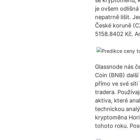
se kryptoměnu, k
je ovšem odlišná
nepatrně lišit. 
České koruně (C
5158.8402 Kč. An
Glassnode nás če
Coin (BNB) dalš
přímo ve své sít
tradera. Používaj
aktiva, které ana
technickou analý
kryptoměna Horiz
tohoto roku. Po