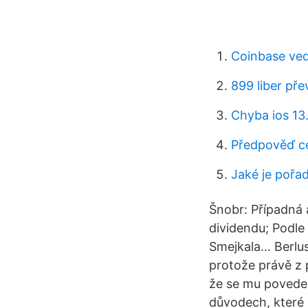
Coinbase ved
899 liber př
Chyba ios 13
Předpověď c
Jaké je pořad
Šnobr: Případná 
dividendu; Podle
Smejkala… Berlusc
protože právě z p
že se mu povede 
důvodech, které j