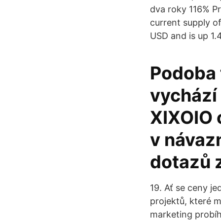
dva roky 116% Pr
current supply o
USD and is up 1.4
Podoba 
vychází 
XIXOIO 
v návazn
dotazů z
19. Ať se ceny je
projektů, které ma
marketing probíh