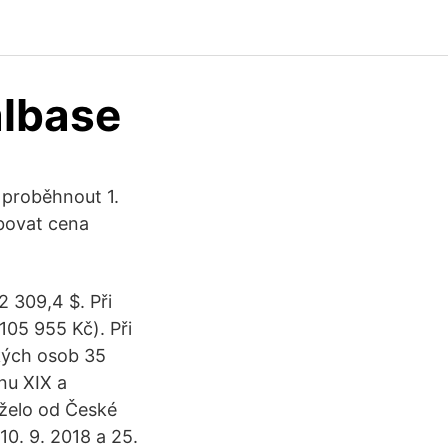
albase
 proběhnout 1.
bovat cena
 309,4 $. Při
105 955 Kč). Při
ckých osob 35
nu XIX a
želo od České
0. 9. 2018 a 25.