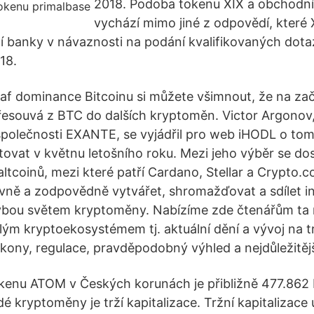
2018. Podoba tokenu XIX a obchodn
vychází mimo jiné z odpovědí, které
 banky v návaznosti na podání kvalifikovaných dotaz
18.
raf dominance Bitcoinu si můžete všimnout, že na z
přesouvá z BTC do dalších kryptoměn. Victor Argonov,
 společnosti EXANTE, se vyjádřil pro web iHODL o tom
ovat v květnu letošního roku. Mezi jeho výběr se dos
altcoinů, mezi které patří Cardano, Stellar a Crypto.
ivně a zodpovědně vytvářet, shromažďovat a sdílet i
ýbou světem kryptoměny. Nabízíme zde čtenářům ta n
lým kryptoekosystémem tj. aktuální dění a vývoj na t
ony, regulace, pravděpodobný výhled a nejdůležitější
kenu ATOM v Českých korunách je přibližně 477.862 
 kryptoměny je trží kapitalizace. Tržní kapitalizace