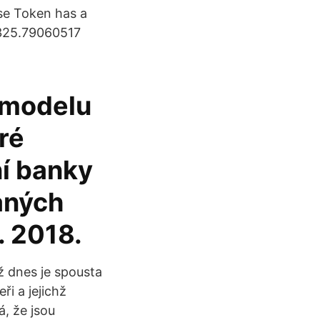
se Token has a
 325.79060517
 modelu
ré
í banky
aných
. 2018.
ž dnes je spousta
eři a jejichž
, že jsou