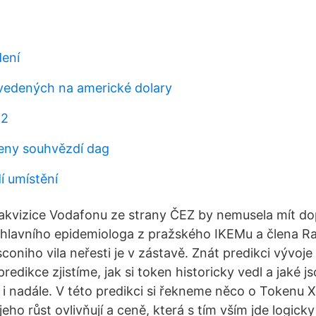
ení
evedených na americké dolary
.2
eny souhvězdí dag
í umístění
akvizice Vodafonu ze strany ČEZ by nemusela mít d
 hlavního epidemiologa z pražského IKEMu a člena Ra
oniho vila neřesti je v zástavě. Znát predikci vývoje
redikce zjistíme, jak si token historicky vedl a jaké 
i nadále. V této predikci si řekneme něco o Tokenu XI
eho růst ovlivňují a ceně, která s tím vším jde logicky