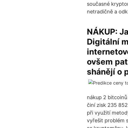
současné kryptom
netradičně a odk
NÁKUP: Jak
Digitální 
internetov
ovšem pat
shánějí o p
nákup 2 bitcoinů
činí zisk 235 852
při využití metod
vyřešit problém 