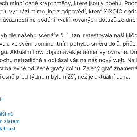
ech mincí dané kryptoměny, které jsou v oběhu. Pod
lu vychází mimo jiné z odpovědí, které XIXOIO obdr
návaznosti na podání kvalifikovaných dotazů ze dne 
yb dle našeho scénáře č. 1, tzn. retestovala naši klí
vala ve svém dominantním pohybu směru dolů, přiče
ngu. Aktuální flow objednávek je téměř vyrovnané. Dn
trochu netradičně a odkázal vás na náš nový web. N
íbí barevně odlišené grafy coinů. Zelený graf znamen
esně před týdnem byla nižší, než je aktuální cena.
ll
y
lštině
m zlatem
latnost