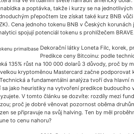
terá má ve virtuálním světě nahradit americký dolar
 nabídka a poptávka, takže i kurzy se na jednotlivý
Jednoduchým přepočtem lze získat také kurz BNB vůč
ZK). Cena jednoho tokenu BNB v Českých korunách je
alytici spojují potenciál tokenu s prohlížečem BRAVE
Dekorační látky Loneta Filc, korek, p
Predikce ceny Bitcoinu: podle techni
ká 135% růst na 100 000 dolarů 3 důvody, proč by m
í velkou kryptoměnou Mastercard začne podporovat
i Technická a fundamentálni analýza tvoří dva hlavní 
í sa jako heuristiky na vytvoření predikce budoucího
lyzujete. V tomto článku se dozvíte: rozdíly mezi fun
zou; proč je dobré věnovat pozornost oběma druhům
en se připravuje na svůj halving. Ten by měl proběhn
sune to cenu nahoru?