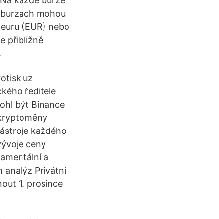
. Na každé burze
ch burzách mohou
i euru (EUR) nebo
 přibližně
.
rotiskluz
ckého ředitele
ohl být Binance
 kryptoměny
nástroje každého
 vývoje ceny
damentální a
 analýz Privátní
out 1. prosince