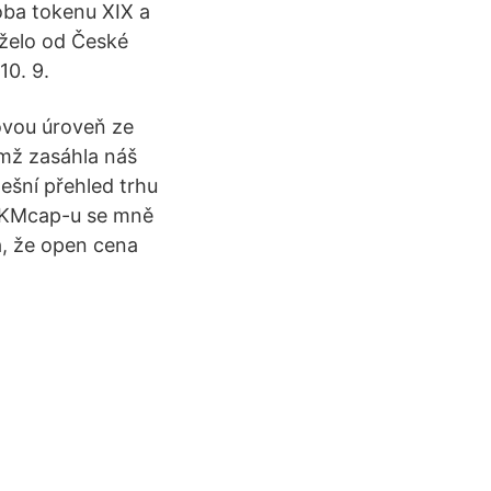
oba tokenu XIX a
želo od České
10. 9.
čovou úroveň ze
mž zasáhla náš
ešní přehled trhu
a KMcap-u se mně
á, že open cena