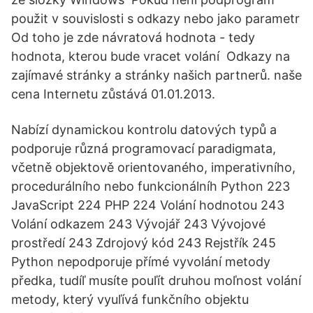
použit v souvislosti s odkazy nebo jako parametr
Od toho je zde návratová hodnota - tedy
hodnota, kterou bude vracet volání Odkazy na
zajímavé stránky a stránky našich partnerů. naše
cena Internetu zůstává 01.01.2013.
Nabízí dynamickou kontrolu datových typů a
podporuje různá programovací paradigmata,
včetně objektově orientovaného, imperativního,
procedurálního nebo funkcionálníh Python 223
JavaScript 224 PHP 224 Volání hodnotou 243
Volání odkazem 243 Vývojář 243 Vývojové
prostředí 243 Zdrojový kód 243 Rejstřík 245
Python nepodporuje přímé vyvolání metody
předka, tudíľ musíte pouľít druhou moľnost volání
metody, který vyuľívá funkčního objektu