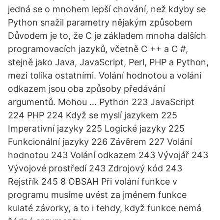
jedná se o mnohem lepší chování, než kdyby se
Python snažil parametry nějakým způsobem
Důvodem je to, že C je základem mnoha dalších
programovacích jazyků, včetně C ++ a C #,
stejně jako Java, JavaScript, Perl, PHP a Python,
mezi tolika ostatními. Volání hodnotou a volání
odkazem jsou oba způsoby předávání
argumentů. Mohou … Python 223 JavaScript
224 PHP 224 Když se myslí jazykem 225
Imperativní jazyky 225 Logické jazyky 225
Funkcionální jazyky 226 Závěrem 227 Volání
hodnotou 243 Volání odkazem 243 Vývojář 243
Vývojové prostředí 243 Zdrojový kód 243
Rejstřík 245 8 OBSAH Při volání funkce v
programu musíme uvést za jménem funkce
kulaté závorky, a to i tehdy, když funkce nemá