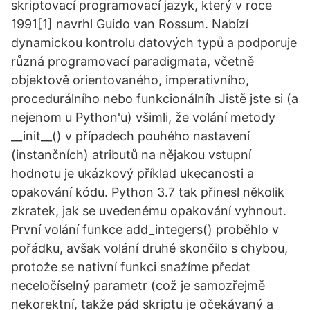
skriptovací programovací jazyk, který v roce
1991[1] navrhl Guido van Rossum. Nabízí
dynamickou kontrolu datových typů a podporuje
různá programovací paradigmata, včetně
objektově orientovaného, imperativního,
procedurálního nebo funkcionálníh Jistě jste si (a
nejenom u Python'u) všimli, že volání metody
__init__() v případech pouhého nastavení
(instančních) atributů na nějakou vstupní
hodnotu je ukázkový příklad ukecanosti a
opakování kódu. Python 3.7 tak přinesl několik
zkratek, jak se uvedenému opakování vyhnout.
První volání funkce add_integers() proběhlo v
pořádku, avšak volání druhé skončilo s chybou,
protože se nativní funkci snažíme předat
neceločíselný parametr (což je samozřejmě
nekorektní, takže pád skriptu je očekávaný a