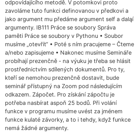
odpovídajícího metodě. V potomkovi proto
zavoláme tuto funkci definovanou v předkovi a
jako argument mu předáme argument self a daląí
argumenty. IB111 Práce se soubory Správa
paměti Práce se soubory v Pythonu • Soubor
musíme „otevřít“ • Poté s ním pracujeme – Čteme
a/nebo zapisujeme • Nakonec musíme Semináře
probíhají prezenčně - na výuku je třeba se hlásit
prostřednictvím sdílených dokumentů. Pro ty,
kteří se nemohou prezenčně dostavit, bude
seminář přístupný na Zoom pod následujícím
odkazem. Zápočet. Pro získání zápočtu je
potřeba nasbírat aspoň 25 bodů. Při volání
funkce v programu musíme uvést za jménem
funkce kulaté závorky, a to i tehdy, když funkce
nemá žádné argumenty.