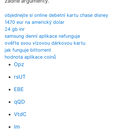
žádné argumenty.
objednejte si online debetní kartu chase disney
1470 eur na americký dolar
24 gb inr
samsung denní aplikace nefunguje
ověřte svou vízovou dárkovou kartu
jak funguje bittorrent
hodnota aplikace coinů
Opz
rsUT
EBE
qQD
VtdC
Im