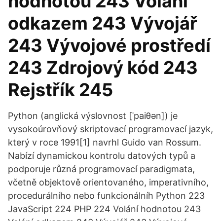
hodnotou 243 Volání
odkazem 243 Vývojář
243 Vývojové prostředí
243 Zdrojový kód 243
Rejstřík 245
Python (anglická výslovnost [ˈpaiθən]) je
vysokoúrovňový skriptovací programovací jazyk,
který v roce 1991[1] navrhl Guido van Rossum.
Nabízí dynamickou kontrolu datových typů a
podporuje různá programovací paradigmata,
včetně objektově orientovaného, imperativního,
procedurálního nebo funkcionálníh Python 223
JavaScript 224 PHP 224 Volání hodnotou 243