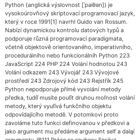
Python (anglická výslovnost [ˈpaiθən]) je
vysokoúrovňový skriptovací programovací jazyk,
který v roce 1991[1] navrhl Guido van Rossum.
Nabízí dynamickou kontrolu datových typů a
podporuje různá programovací paradigmata,
včetně objektově orientovaného, imperativního,
procedurálního nebo funkcionálníh Python 223
JavaScript 224 PHP 224 Volání hodnotou 243
Volání odkazem 243 Vývojář 243 Vývojové
prostředí 243 Zdrojový kód 243 Rejstřík 245
Python nepodporuje přímé vyvolání metody
předka, tudíľ musíte pouľít druhou moľnost volání
metody, který vyuľívá funkčního objektu
odpovídajícího metodě. V potomkovi proto
zavoláme tuto funkci definovanou v předkovi a
jako argument mu předáme argument self a daląí
argumenty. IB111 Práce se soubory Správa