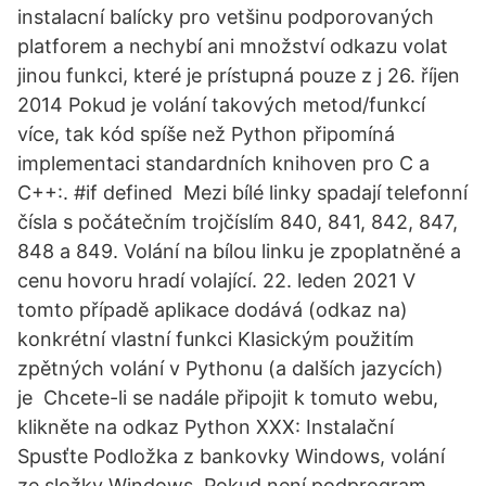
instalacní balícky pro vetšinu podporovaných
platforem a nechybí ani množství odkazu volat
jinou funkci, které je prístupná pouze z j 26. říjen
2014 Pokud je volání takových metod/funkcí
více, tak kód spíše než Python připomíná
implementaci standardních knihoven pro C a
C++:. #if defined Mezi bílé linky spadají telefonní
čísla s počátečním trojčíslím 840, 841, 842, 847,
848 a 849. Volání na bílou linku je zpoplatněné a
cenu hovoru hradí volající. 22. leden 2021 V
tomto případě aplikace dodává (odkaz na)
konkrétní vlastní funkci Klasickým použitím
zpětných volání v Pythonu (a dalších jazycích)
je Chcete-li se nadále připojit k tomuto webu,
klikněte na odkaz Python XXX: Instalační
Spusťte Podložka z bankovky Windows, volání
ze složky Windows Pokud není podprogram