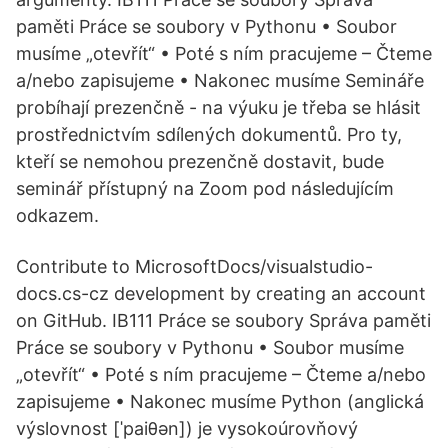
paměti Práce se soubory v Pythonu • Soubor
musíme „otevřít“ • Poté s ním pracujeme – Čteme
a/nebo zapisujeme • Nakonec musíme Semináře
probíhají prezenčně - na výuku je třeba se hlásit
prostřednictvím sdílených dokumentů. Pro ty,
kteří se nemohou prezenčně dostavit, bude
seminář přístupný na Zoom pod následujícím
odkazem.
Contribute to MicrosoftDocs/visualstudio-
docs.cs-cz development by creating an account
on GitHub. IB111 Práce se soubory Správa paměti
Práce se soubory v Pythonu • Soubor musíme
„otevřít“ • Poté s ním pracujeme – Čteme a/nebo
zapisujeme • Nakonec musíme Python (anglická
výslovnost [ˈpaiθən]) je vysokoúrovňový