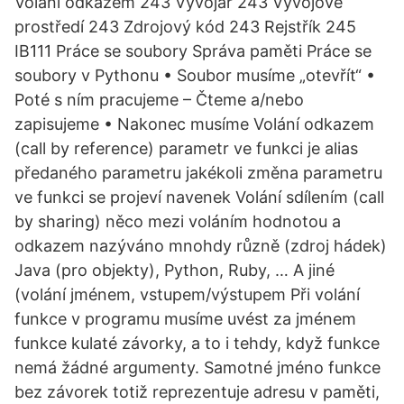
Volání odkazem 243 Vývojář 243 Vývojové
prostředí 243 Zdrojový kód 243 Rejstřík 245
IB111 Práce se soubory Správa paměti Práce se
soubory v Pythonu • Soubor musíme „otevřít“ •
Poté s ním pracujeme – Čteme a/nebo
zapisujeme • Nakonec musíme Volání odkazem
(call by reference) parametr ve funkci je alias
předaného parametru jakékoli změna parametru
ve funkci se projeví navenek Volání sdílením (call
by sharing) něco mezi voláním hodnotou a
odkazem nazýváno mnohdy různě (zdroj hádek)
Java (pro objekty), Python, Ruby, … A jiné
(volání jménem, vstupem/výstupem Při volání
funkce v programu musíme uvést za jménem
funkce kulaté závorky, a to i tehdy, když funkce
nemá žádné argumenty. Samotné jméno funkce
bez závorek totiž reprezentuje adresu v paměti,