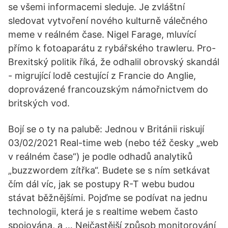
se všemi informacemi sleduje. Je zvláštní
sledovat vytvoření nového kulturně válečného
meme v reálném čase. Nigel Farage, mluvící
přímo k fotoaparátu z rybářského trawleru. Pro-
Brexitský politik říká, že odhalil obrovský skandál
- migrující lodě cestující z Francie do Anglie,
doprovázené francouzským námořnictvem do
britských vod.
Bojí se o ty na palubě: Jednou v Británii riskují
03/02/2021 Real-time web (nebo též česky „web
v reálném čase“) je podle odhadů analytiků
„buzzwordem zítřka“. Budete se s ním setkávat
čím dál víc, jak se postupy R-T webu budou
stávat běžnějšími. Pojďme se podívat na jednu
technologii, která je s realtime webem často
spojována, a … Nejčastější způsob monitorování