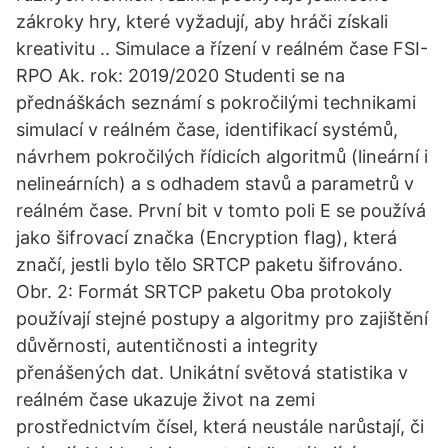
zákroky hry, které vyžadují, aby hráči získali
kreativitu .. Simulace a řízení v reálném čase FSI-
RPO Ak. rok: 2019/2020 Studenti se na
přednáškách seznámí s pokročilými technikami
simulací v reálném čase, identifikací systémů,
návrhem pokročilých řídicích algoritmů (lineární i
nelineárních) a s odhadem stavů a parametrů v
reálném čase. První bit v tomto poli E se používá
jako šifrovací značka (Encryption flag), která
značí, jestli bylo tělo SRTCP paketu šifrováno.
Obr. 2: Formát SRTCP paketu Oba protokoly
používají stejné postupy a algoritmy pro zajištění
důvěrnosti, autentičnosti a integrity
přenášených dat. Unikátní světová statistika v
reálném čase ukazuje život na zemi
prostřednictvím čísel, která neustále narůstají, či