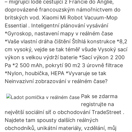
– migrující lodě cestující z Francie do Anglie,
doprovázené francouzským námořnictvem do
britských vod. Xiaomi Mi Robot Vacuum-Mop
Essential . Inteligentní plánování vysávání
*Gyroskop, nastavení mapy v reálném čase
*Vaše vlastní dráha čištění Štíhlá konstrukce *8,2
cm vysoký, vejde se tak téměř všude Vysoký sací
výkon s velkou výdrží baterie *Sací výkon 2 200
Pa *2 500 mAh, pokrytí 90 m2 3 úrovně filtrace
*Nylon, houbička, HEPA *Vyvaruje se tak
Neinvazivní zobrazování v reálném čase?
Pak se zdarma
registrujte na
největší sociální síť o obchodování TradeStreet .
Najdete tam spousty dalších reálných
obchodníků, unikátní materiály, vzdělání, můj