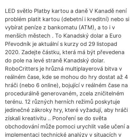
LED světlo Platby kartou a daně V Kanadě není
problém platit kartou (debetní i kreditní) nebo si
vybírat peníze z bankomatu (ATM), a to i v
menších městech . To Kanadský dolar a Euro
Převodník je aktuální s kurzy od 29 listopad
2020. Zadejte částku, která má být převedena
do pole na levé straně Kanadský dolar.
RoboCritters je hrůzná multiplayerová bitva v
reálném čase, kde se mohou do hry dostat až 4
hráči (nebo 6 online), bojující v reálném čase na
procedurálně generovaném, zcela zničitelném
terénu. 12 různých herních režimů poskytuje
jedinečné zákroky hry, které vyžadují, aby hráči
získali kreativitu .. Ponoření se do světa
obchodování může pomoci urychlit vaše učení a
implementaci technické analýzy v situacích v