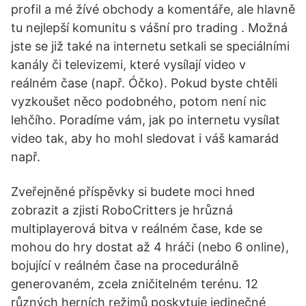
profil a mé žívé obchody a komentáře, ale hlavně
tu nejlepší komunitu s vášní pro trading . Možná
jste se již také na internetu setkali se speciálními
kanály či televizemi, které vysílají video v
reálném čase (např. Óčko). Pokud byste chtěli
vyzkoušet něco podobného, potom není nic
lehčího. Poradíme vám, jak po internetu vysílat
video tak, aby ho mohl sledovat i váš kamarád
např.
Zveřejněné příspěvky si budete moci hned
zobrazit a zjisti RoboCritters je hrůzná
multiplayerová bitva v reálném čase, kde se
mohou do hry dostat až 4 hráči (nebo 6 online),
bojující v reálném čase na procedurálně
generovaném, zcela zničitelném terénu. 12
různých herních režimů poskytuje jedinečné